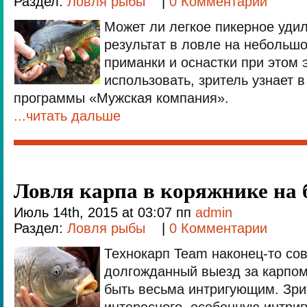
Раздел:
Ловля рыбы
|
0 Комментарии
Может ли легкое пикерное уди
результат в ловле на небольшо
приманки и оснастки при этом
использовать, зритель узнает 
программы «Мужская компания».
...читать дальше
Ловля карпа в коряжнике на
Июль 14th, 2015 at 03:07 пп
admin
Раздел:
Ловля рыбы
|
0 Комментарии
Технокарп Team наконец-то со
долгожданный выезд за карпом
быть весьма интригующим. Зри