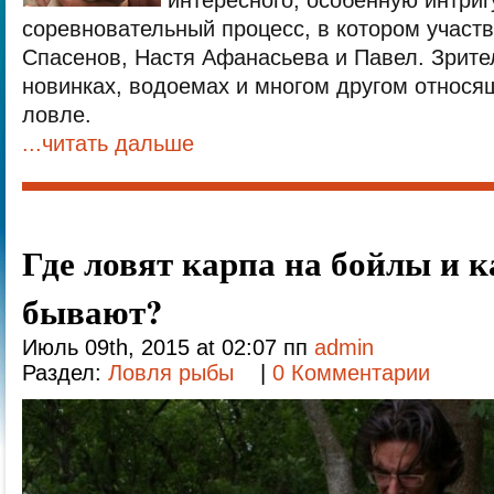
интересного, особенную интриг
соревновательный процесс, в котором участ
Спасенов, Настя Афанасьева и Павел. Зрител
новинках, водоемах и многом другом относя
ловле.
...читать дальше
Где ловят карпа на бойлы и к
бывают?
Июль 09th, 2015 at 02:07 пп
admin
Раздел:
Ловля рыбы
|
0 Комментарии