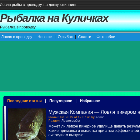
Ловля рыбы в проводку, на донку, спиннинг
Рыбалка на Куличках
Рыбалка в проводку
Ловля в проводку
|
Новости
|
О рыбах
|
Снасти
|
Фото обои
Последние статьи
|
Популярное
|
Избранное
Мужская Компания — Ловля пикером н
Июль 31st, 2015 at 12:07 пп by
admin
Раздел:
Ловля рыбы
Может ли легкое пикерное удилище давать резуль
Какие приманки и оснастки при этом эффективней 
очередном выпуске
...