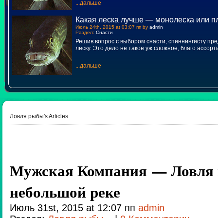
...дальше
Какая леска лучше — монолеска или п
Июль 24th, 2015 at 03:07 пп by
admin
Раздел:
Снасти
Решив вопрос с выбором снасти, спиннингисту пр
леску. Это дело не такое уж сложное, благо ассор
...дальше
Ловля рыбы's Articles
Мужская Компания — Ловля 
небольшой реке
Июль 31st, 2015 at 12:07 пп
admin