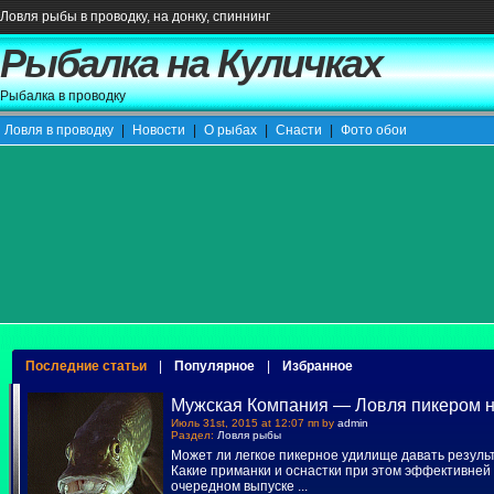
Ловля рыбы в проводку, на донку, спиннинг
Рыбалка на Куличках
Рыбалка в проводку
Ловля в проводку
|
Новости
|
О рыбах
|
Снасти
|
Фото обои
Последние статьи
|
Популярное
|
Избранное
Мужская Компания — Ловля пикером н
Июль 31st, 2015 at 12:07 пп by
admin
Раздел:
Ловля рыбы
Может ли легкое пикерное удилище давать резуль
Какие приманки и оснастки при этом эффективней 
очередном выпуске
...