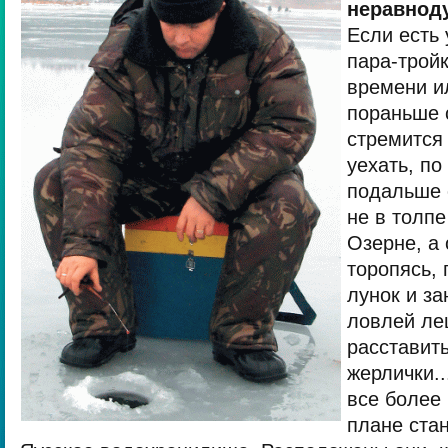
неравноду
Если есть
пара-трой
времени и
пораньше 
стремится
уехать, по
подальше 
не в толпе
Озерне, а 
торопясь,
лунок и за
ловлей ле
расставить
жерлички.
все более
плане стан