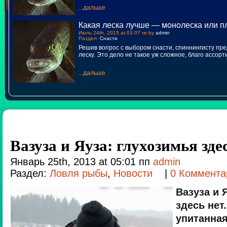
...дальше
Какая леска лучше — монолеска или п
Июль 24th, 2015 at 03:07 пп by
admin
Раздел:
Снасти
Решив вопрос с выбором снасти, спиннингисту пр
леску. Это дело не такое уж сложное, благо ассор
...дальше
Вазуза и Яуза: глухозимья зде
Январь 25th, 2013 at 05:01 пп
admin
Раздел:
Ловля рыбы
,
Новости
|
0 Коммента
Вазуза и 
здесь нет
упитанная 