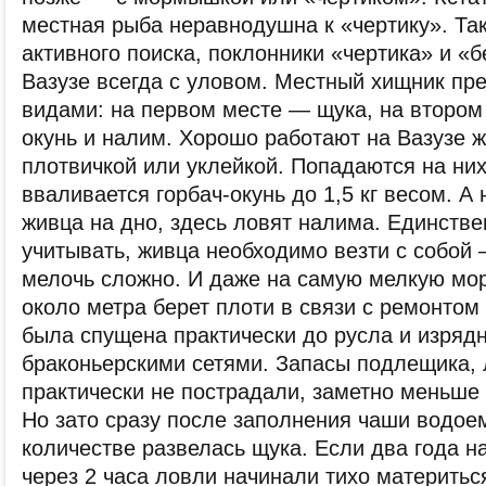
местная рыба неравнодушна к «чертику». Так
активного поиска, поклонники «чертика» и «
Вазузе всегда с уловом. Местный хищник пр
видами: на первом месте — щука, на втором
окунь и налим. Хорошо работают на Вазузе 
плотвичкой или уклейкой. Попадаются на них
вваливается горбач-окунь до 1,5 кг весом. А 
живца на дно, здесь ловят налима. Единстве
учитывать, живца необходимо везти с собой 
мелочь сложно. И даже на самую мелкую мо
около метра берет плоти в связи с ремонтом
была спущена практически до русла и изряд
браконьерскими сетями. Запасы подлещика,
практически не пострадали, заметно меньше 
Но зато сразу после заполнения чаши водое
количестве развелась щука. Если два года н
через 2 часа ловли начинали тихо материтьс