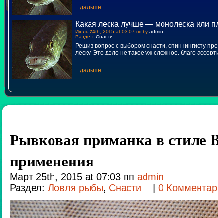
...дальше
Какая леска лучше — монолеска или п
Июль 24th, 2015 at 03:07 пп by
admin
Раздел:
Снасти
Решив вопрос с выбором снасти, спиннингисту пр
леску. Это дело не такое уж сложное, благо ассор
...дальше
Рывковая приманка в стиле Ba
применения
Март 25th, 2015 at 07:03 пп
admin
Раздел:
Ловля рыбы
,
Снасти
|
0 Комментар