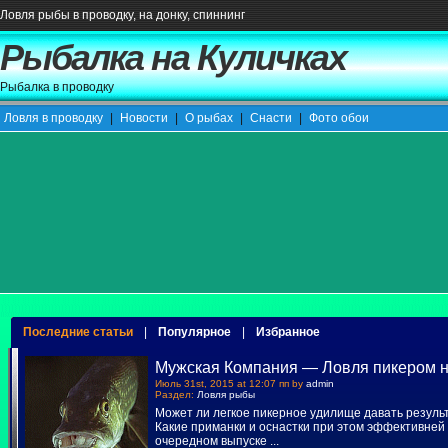
Ловля рыбы в проводку, на донку, спиннинг
Рыбалка на Куличках
Рыбалка в проводку
Ловля в проводку
|
Новости
|
О рыбах
|
Снасти
|
Фото обои
Последние статьи
|
Популярное
|
Избранное
Мужская Компания — Ловля пикером н
Июль 31st, 2015 at 12:07 пп by
admin
Раздел:
Ловля рыбы
Может ли легкое пикерное удилище давать резуль
Какие приманки и оснастки при этом эффективней 
очередном выпуске
...