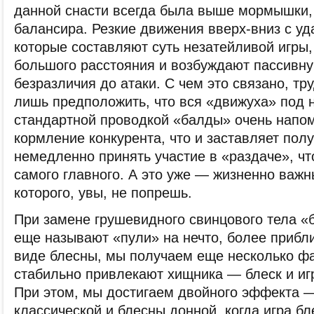
данной снасти всегда была выше мормышки,
балансира. Резкие движения вверх-вниз с уд
которые составляют суть незатейливой игры,
большого расстояния и возбуждают пассивну
безразличия до атаки. С чем это связано, тр
лишь предположить, что вся «движуха» под 
стандартной проводкой «балды» очень напом
кормление конкурента, что и заставляет пол
немедленно принять участие в «раздаче», чт
самого главного. А это уже — жизненно важн
которого, увы, не попрешь.
При замене грушевидного свинцового тела «б
еще называют «пули» на нечто, более прибл
виде блесны, мы получаем еще несколько фа
стабильно привлекают хищника — блеск и иг
При этом, мы достигаем двойного эффекта 
классической и блесны донной, когда игра б