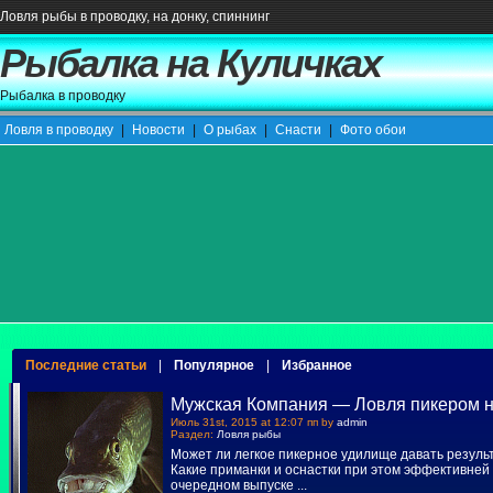
Ловля рыбы в проводку, на донку, спиннинг
Рыбалка на Куличках
Рыбалка в проводку
Ловля в проводку
|
Новости
|
О рыбах
|
Снасти
|
Фото обои
Последние статьи
|
Популярное
|
Избранное
Мужская Компания — Ловля пикером н
Июль 31st, 2015 at 12:07 пп by
admin
Раздел:
Ловля рыбы
Может ли легкое пикерное удилище давать резуль
Какие приманки и оснастки при этом эффективней 
очередном выпуске
...