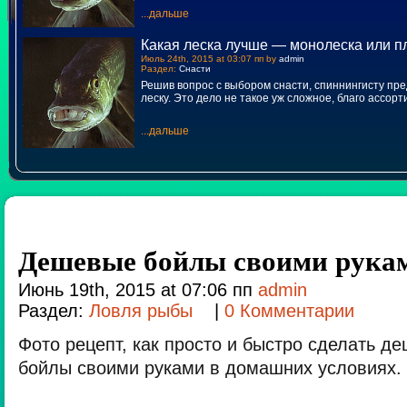
...дальше
Какая леска лучше — монолеска или п
Июль 24th, 2015 at 03:07 пп by
admin
Раздел:
Снасти
Решив вопрос с выбором снасти, спиннингисту пр
леску. Это дело не такое уж сложное, благо ассор
...дальше
Дешевые бойлы своими рука
Июнь 19th, 2015 at 07:06 пп
admin
Раздел:
Ловля рыбы
|
0 Комментарии
Фото рецепт, как просто и быстро сделать 
бойлы своими руками в домашних условиях.