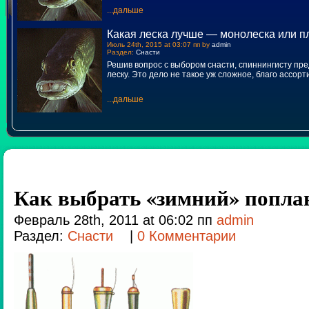
...дальше
Какая леска лучше — монолеска или п
Июль 24th, 2015 at 03:07 пп by
admin
Раздел:
Снасти
Решив вопрос с выбором снасти, спиннингисту пр
леску. Это дело не такое уж сложное, благо ассор
...дальше
Как выбрать «зимний» попла
Февраль 28th, 2011 at 06:02 пп
admin
Раздел:
Снасти
|
0 Комментарии