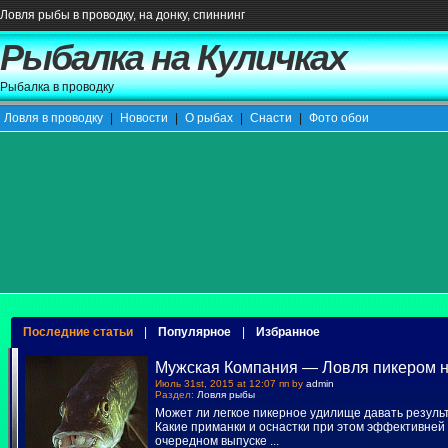
Ловля рыбы в проводку, на донку, спиннинг
Рыбалка на Куличках
Рыбалка в проводку
Ловля в проводку
|
Новости
|
О рыбах
|
Снасти
|
Фото обои
Последние статьи
|
Популярное
|
Избранное
Мужская Компания — Ловля пикером н
Июль 31st, 2015 at 12:07 пп by
admin
Раздел:
Ловля рыбы
Может ли легкое пикерное удилище давать резуль
Какие приманки и оснастки при этом эффективней 
очередном выпуске
...