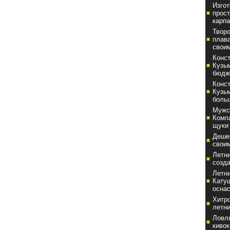
Изго
прост
карпа
Твор
плав
свои
Конст
Кузь
бюдж
Конст
Кузь
боль
Мужс
Комп
щуки 
Деше
свои
Летни
созд
Летни
Катуш
оснас
Хитро
летни
Ловля
кивок