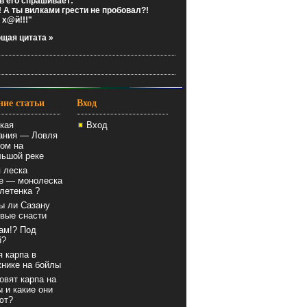
 его спрашивает:
! А ты вилками грести не пробовал?!
 х@й!!!
щая цитата »
ние статьи
Вход
кая
Вход
ания — Ловля
ом на
льшой реке
 леска
е — монолеска
летенка ?
ы ли Сазану
вые снасти
ам!? Под
й?
 карпа в
нике на бойлы
овят карпа на
 и какие они
ют?