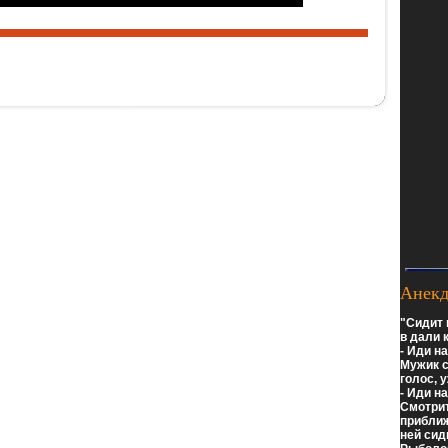
Анекд
Сидит 
в дали к
- Иди н
Мужик с
голос, 
- Иди н
Смотрит
приближ
ней сид