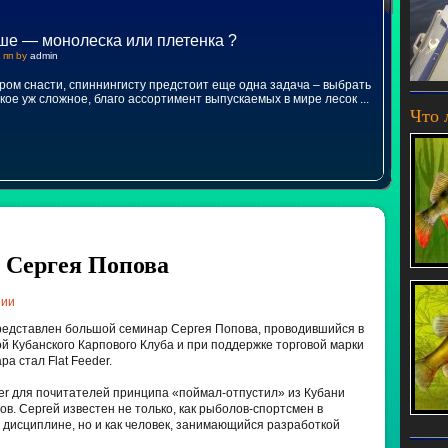
ше — монолеска или плетенка ?
 пп by
admin
ром снасти, спиннингисту предстоит еще одна задача – выбрать
акое уж сложное, благо ассортимент выпускаемых в мире лесок
...
Что 
 Сергея Попова
рии
едставлен большой семинар Сергея Попова, проводившийся в
й Кубанского Карпового Клуба и при поддержке торговой марки
а стал Flat Feeder.
er для почитателей принципа «поймал-отпустил» из Кубани
в. Сергей известен не только, как рыболов-спортсмен в
 дисциплине, но и как человек, занимающийся разработкой