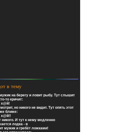
от в тему
мужик на берегу и ловит рыбу. Тут слышит
то-то кричит:
а х@й!
мотрит, но никого не видит. Тут опять этот
уже ближе:
а х@й!!
 никого. И тут к нему медленно
ается лодка - в
ит мужик и гребёт ложками!