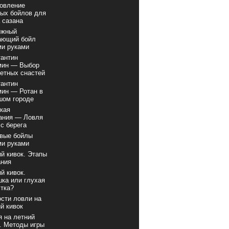
товление
ых бойлов для
 сазана
ожный
ающий бойл
ми руками
антин
мин — Выбор
етных снастей
антин
мин — Ротан в
шом городе
кая
ания — Ловля
с берега
вые бойлы
ми руками
й кивок. Этапы
ания
й кивок.
ка или глухая
тка?
сти ловли на
й кивок
 на летний
. Методы игры