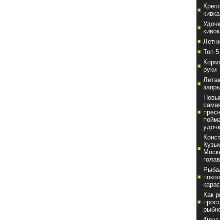
Крепл
кивка
Удочк
кивок
Летни
Топ 5
Корм
руки
Лета
запры
Новый
сама
пресн
пойм
удоч
Конст
Кузь
Моск
гола
Рыба
поко
карас
Как 
прост
рыбн
Флэт