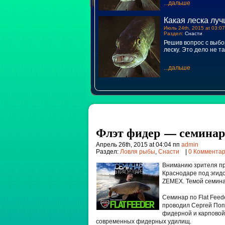
...дальше
Какая леска луч
Июль 24th, 2015 at 03:07
Раздел:
Снасти
Решив вопрос с выбо
леску. Это дело не т
...дальше
Флэт фидер — семинар
Апрель 26th, 2015 at 04:04 пп
admin
Раздел:
Ловля рыбы
,
Снасти
|
0 Коммента
Вниманию зрителя пр
Краснодаре под эгидо
ZEMEX. Темой семинар
Семинар по Flat Feed
проводил Сергей Попо
фидерной и карповой
современных фидерных удилищ.