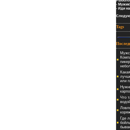
Рыболов
- Мужик
- Иди на
Следую
Tags
Послед
Мужс
Комп
пикер
небо
Какая
лучш
или п
Нужн
карпо
Что т
водо
Ловля
коряж
Где л
бойлы
быва