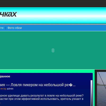
чках
сти
|
Фото обои
ранное
ия — Ловля пикером на небольшой ре�...
 пп by
admin
ерное удилище давать результат в ловле на небольшой реке?
настки при этом эффективней использовать, зритель узнает в
.