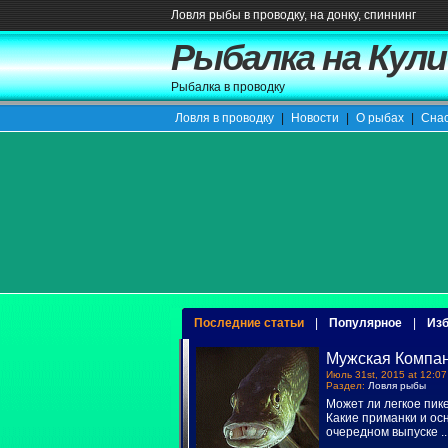
Ловля рыбы в проводку, на донку, спиннинг
Рыбалка на Кули
Рыбалка в проводку
Ловля в проводку
|
Новости
|
О рыбах
|
Сна
Последние статьи
|
Популярное
|
Изб
Мужская Компан
Июль 31st, 2015 at 12:07
Раздел:
Ловля рыбы
Может ли легкое пик
Какие приманки и ос
очередном выпуске
..