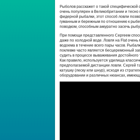
Рыболов расскажет о такой специфической ф
очень популярен в Великобритании и тесно г
фидерной рыбалки, этот способ ловли позво
гуманным и бережным по отношению к рыбе.
поводком, способным аккуратно засечь рыбу 
При помощи представленного Сергеем спосо
даже по холодной воде. Ловля на Flat очен
водоема в течение всего пары часов. Рыба
поклевке часто является бесцеремонный за
судить в процессе вываживания достойного 
Как правило, используется удилища классиче
предполагаемой дистанции ловли. Сергей та
катушку (леску или шнур), исходя из страте
оборудовании и различных нюансах, имеющих