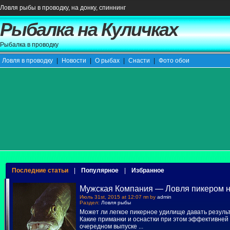
Ловля рыбы в проводку, на донку, спиннинг
Рыбалка на Куличках
Рыбалка в проводку
Ловля в проводку
|
Новости
|
О рыбах
|
Снасти
|
Фото обои
Последние статьи
|
Популярное
|
Избранное
Мужская Компания — Ловля пикером н
Июль 31st, 2015 at 12:07 пп by
admin
Раздел:
Ловля рыбы
Может ли легкое пикерное удилище давать резуль
Какие приманки и оснастки при этом эффективней 
очередном выпуске
...