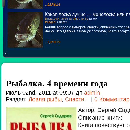
...дальше
Какая леска лучше — монолеска или п
Июль 24th, 2015 at 03:07 пп by
admin
Раздел:
Снасти
Решив вопрос с выбором снасти, спиннингисту пр
леску. Это дело не такое уж сложное, благо ассор
...дальше
Рыбалка. 4 времени года
Июль 02nd, 2011 at 09:07 дп
admin
Раздел:
Ловля рыбы
,
Снасти
|
0 Комментар
Автор: Сергей Сид
Описание книги:
Книга повествует 