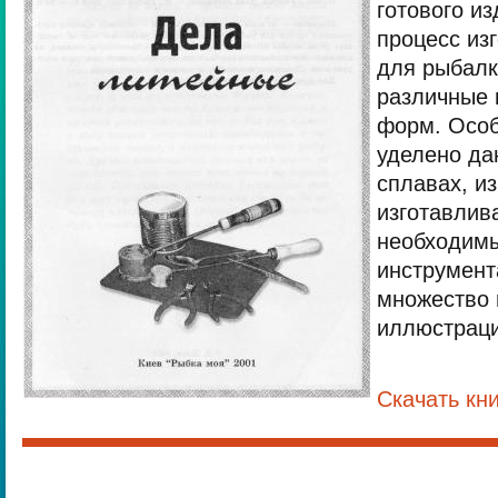
готового и
процесс из
для рыбалк
различные 
форм. Осо
уделено да
сплавах, и
изготавлив
необходимы
инструмент
множество 
иллюстраци
Скачать кн