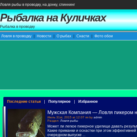
Ловля рыбы в проводку, на донку, спиннинг
Рыбалка на Куличках
Рыбалка в проводку
Ловля в проводку
|
Новости
|
О рыбах
|
Снасти
|
Фото обои
Последние статьи
|
Популярное
|
Избранное
Мужская Компания — Ловля пикером н
Июль 31st, 2015 at 12:07 пп by
admin
Раздел:
Ловля рыбы
Может ли легкое пикерное удилище давать резуль
Какие приманки и оснастки при этом эффективней 
очередном выпуске
...