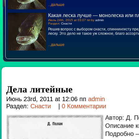
...дальше
Какая леска лучше — монолеска или п
Июль 24th, 2015 at 03:07 пп by
admin
Раздел:
Снасти
Решив вопрос с выбором снасти, спиннингисту пр
леску. Это дело не такое уж сложное, благо ассор
...дальше
Дела литейные
Июнь 23rd, 2011 at 12:06 пп
admin
Раздел:
Снасти
|
0 Комментарии
Автор: Д. П
Описание к
Подробно —