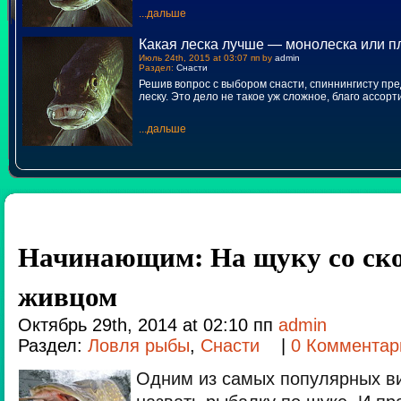
...дальше
Какая леска лучше — монолеска или п
Июль 24th, 2015 at 03:07 пп by
admin
Раздел:
Снасти
Решив вопрос с выбором снасти, спиннингисту пр
леску. Это дело не такое уж сложное, благо ассор
...дальше
Начинающим: На щуку со ск
живцом
Октябрь 29th, 2014 at 02:10 пп
admin
Раздел:
Ловля рыбы
,
Снасти
|
0 Комментар
Одним из самых популярных в