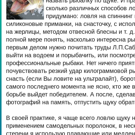
назвать рыбалку по щуке. И пр
сколько различных способов л
придумано: ловля на спиннинг 
силиконовые приманки, на снасточку, с испо
на жерлицы, методом отвесной блесны и т. д.
полной мере понять, насколько интересна ры
первым делом нужно почитать труды Л.П.Саб
выйти на водоем и порыбачить, или посмотре
профессиональные рыбаки. Нет ничего прият
почувствовать резкий удар килограммовой р
снасть (если Вы ловите на ультралайт), борот
самого последнего момента не ясно, кто же в
борьбе выйдет победителем. А после, сдела
фотографий на память, отпустить щуку обрат
В своей практике, я чаще всего ловлю щуку н
применением самодельных поролонок, в нес
степени я использую плавающие или медле