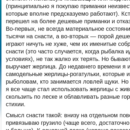
(принципиально я покупаю приманки неизвес
которые вполне предсказуемо работают). Кст
перешел на более дешевые приманки и отка
Во-первых, не всегда материальное состояни
тысячи на снасти, а во-вторых — порой деш
играют ничуть не хуже, чем их именитые соб
снасти (это часто случается, когда рыбалка 
условиях), не так жалко их терять. Но бывают
выручает жерлица. До недавнего времени я 
самодельные жерлицы-рогатульки, которые 
рыболовам, кто занимается ловлей щуки. Но
я все чаще стал использовать жерлицы с жи
скользить по леске и облавливать разные го
стихии.
Смысл снасти такой: внизу на отдельном пов
привязываю грузило (чаще всего, достаточн