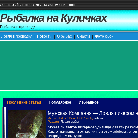
Ловля рыбы в проводку, на донку, спиннинг
Рыбалка на Куличках
Рыбалка в проводку
Ловля в проводку
|
Новости
|
О рыбах
|
Снасти
|
Фото обои
Последние статьи
|
Популярное
|
Избранное
Мужская Компания — Ловля пикером н
Июль 31st, 2015 at 12:07 пп by
admin
Раздел:
Ловля рыбы
Может ли легкое пикерное удилище давать резуль
Какие приманки и оснастки при этом эффективней 
очередном выпуске
...